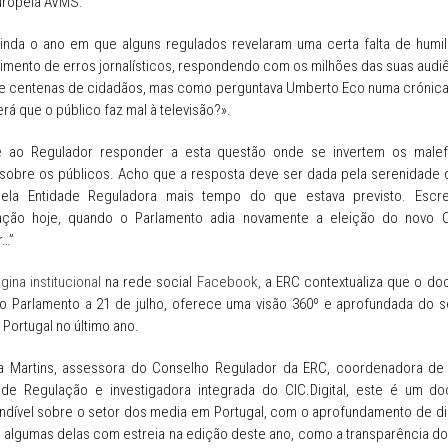
Europeia AVMS.
ainda o ano em que alguns regulados revelaram uma certa falta de humi
mento de erros jornalísticos, respondendo com os milhões das suas audiê
e centenas de cidadãos, mas como perguntava Umberto Eco numa crónica 
erá que o público faz mal à televisão?».
 ao Regulador responder a esta questão onde se invertem os malef
 sobre os públicos. Acho que a resposta deve ser dada pela serenidade
ela Entidade Reguladora mais tempo do que estava previsto. Escr
ação hoje, quando o Parlamento adia novamente a eleição do novo 
r…”
gina institucional
na rede social
Facebook,
a ERC contextualiza que o do
o Parlamento a 21 de julho, oferece uma visão 360º e aprofundada do s
Portugal no último ano.
la Martins, assessora do Conselho Regulador da ERC, coordenadora de
o de Regulação e investigadora integrada do CIC.Digital, este é um d
ndível sobre o setor dos media em Portugal, com o aprofundamento de di
, algumas delas com estreia na edição deste ano, como a transparência d