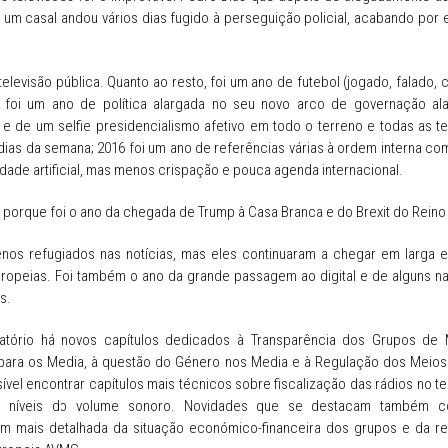
um casal andou vários dias fugido à perseguição policial, acabando por 
televisão pública. Quanto ao resto, foi um ano de futebol (jogado, falado, 
; foi um ano de política alargada no seu novo arco de governação al
e de um selfie presidencialismo afetivo em todo o terreno e todas as te
dias da semana; 2016 foi um ano de referências várias à ordem interna c
lidade artificial, mas menos crispação e pouca agenda internacional.
a porque foi o ano da chegada de Trump à Casa Branca e do Brexit do Reino
os refugiados nas notícias, mas eles continuaram a chegar em larga e
ropeias. Foi também o ano da grande passagem ao digital e de alguns na
s.
latório há novos capítulos dedicados à Transparência dos Grupos de 
 para os Media, à questão do Género nos Media e à Regulação dos Meios D
ível encontrar capítulos mais técnicos sobre fiscalização das rádios no t
s níveis do volume sonoro. Novidades que se destacam também 
m mais detalhada da situação económico-financeira dos grupos e da re