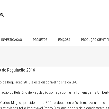
INVESTIGAÇÃO
PROJETOS
EDIÇÕES
PRODUÇÃO CIENTÍF
io de Regulação 2016
io de Regulação 2016 já está disponível no site da
ERC
.
ntação do Relatório de Regulação começa com uma homenagem a Umbert
Carlos Magno, presidente da ERC, o documento “sistematiza um ano 
s televisões foi o improvável Pedro Dias que depois de alegadamente as