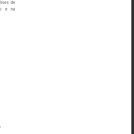
lises de
ção e na