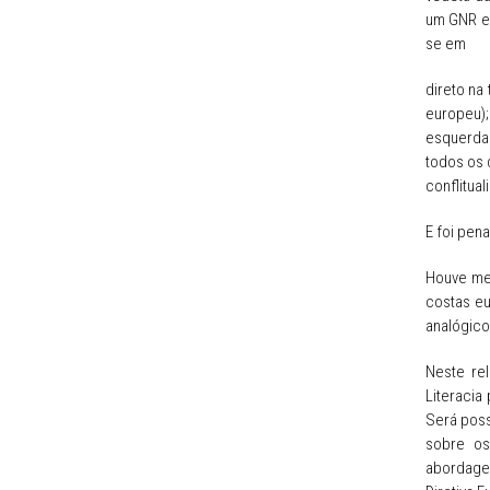
um GNR e 
se em
direto na 
europeu)
esquerda 
todos os 
conflitua
E foi pen
Houve men
costas eu
analógico
Neste re
Literacia
Será poss
sobre o
abordage