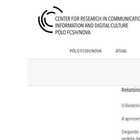
Skip
to
content
PÓLO FCSH/NOVA
ATUAL
Relatór
O Relatór
A aprese
Segundo 
vedeta da