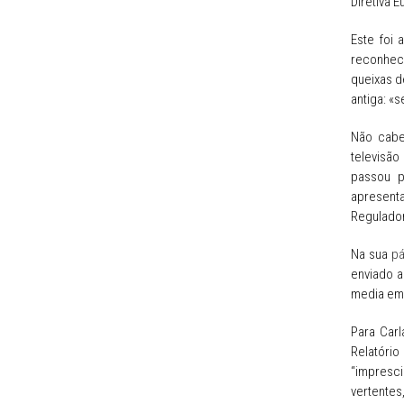
Diretiva 
Este foi 
reconheci
queixas d
antiga: «s
Não cabe
televisão
passou p
apresent
Regulado
Na sua
pá
enviado a
media em 
Para Car
Relatóri
“impresci
vertentes