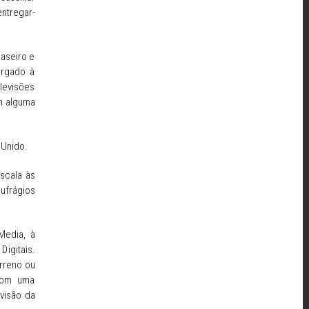
entregar-
caseiro e
argado à
levisões
om alguma
 Unido.
scala às
ufrágios
Media, à
igitais.
erreno ou
com uma
visão da