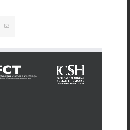
st
Vk
Email