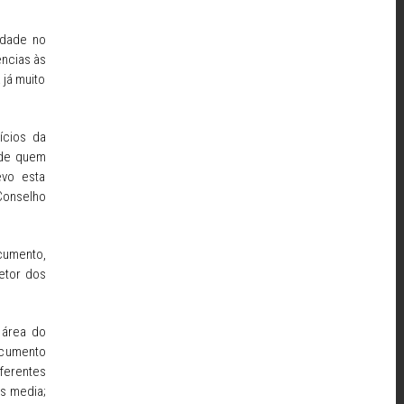
ldade no
ncias às
já muito
ícios da
 de quem
evo esta
Conselho
cumento,
etor dos
 área do
ocumento
ferentes
os media;