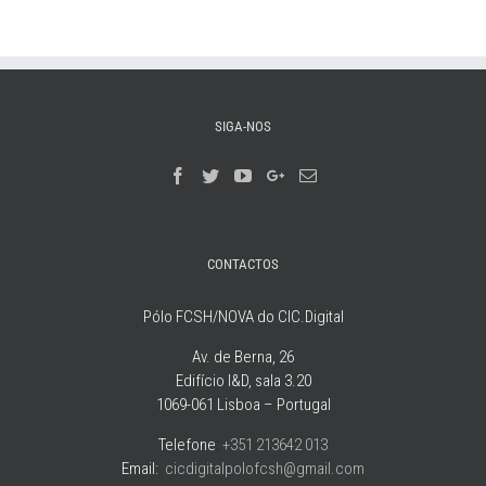
SIGA-NOS
CONTACTOS
Pólo FCSH/NOVA do CIC.Digital
Av. de Berna, 26
Edifício I&D, sala 3.20
1069-061 Lisboa – Portugal
Telefone
:
+351 213642 013
Email:
cicdigitalpolofcsh@gmail.com