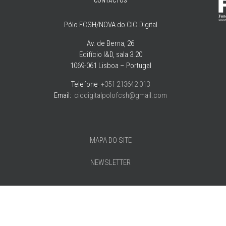
CONTACTOS
Pólo FCSH/NOVA do CIC.Digital
Av. de Berna, 26
Edifício I&D, sala 3.20
1069-061 Lisboa – Portugal
Telefone
:
+351 213642 013
Email:
cicdigitalpolofcsh@gmail.com
MAPA DO SITE
NEWSLETTER