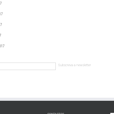
17
17
17
7
017
Subscreva a newsletter