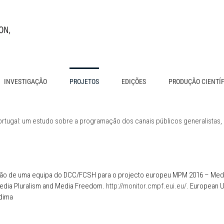
INVESTIGAÇÃO
PROJETOS
EDIÇÕES
PRODUÇÃO CIENTÍ
 Portugal: um estudo sobre a programação dos canais públicos generalistas,
ão de uma equipa do DCC/FCSH para o projecto europeu MPM 2016 – Media 
Media Pluralism and Media Freedom.
http://monitor.cmpf.eui.eu/
.
European Un
dima