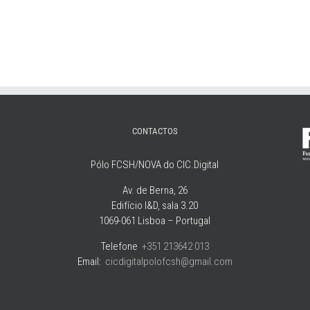
CONTACTOS
Pólo FCSH/NOVA do CIC.Digital
Av. de Berna, 26
Edifício I&D, sala 3.20
1069-061 Lisboa – Portugal
Telefone
:
+351 213642 013
Email:
cicdigitalpolofcsh@gmail.com