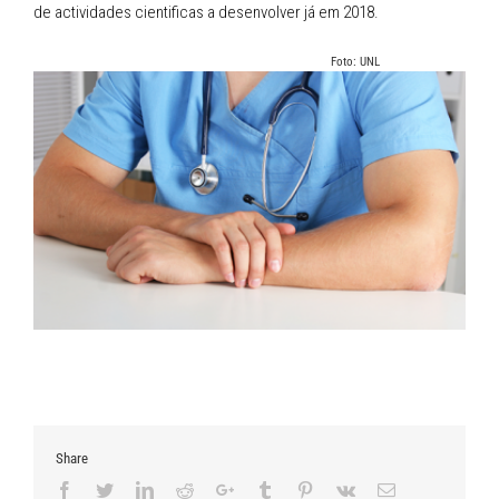
de actividades cientificas a desenvolver já em 2018.
Foto: UNL
Share
Facebook
Twitter
LinkedIn
Reddit
Google+
Tumblr
Pinterest
Vk
Email