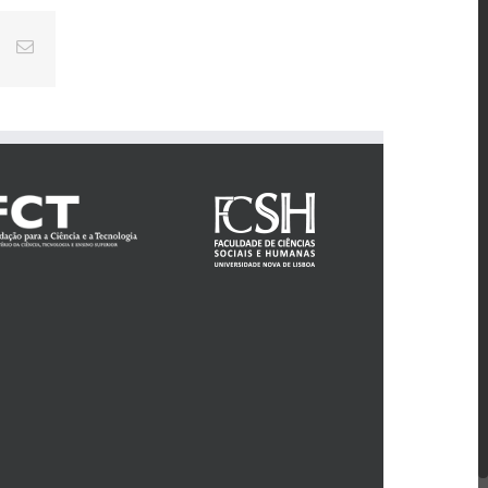
st
Vk
Email