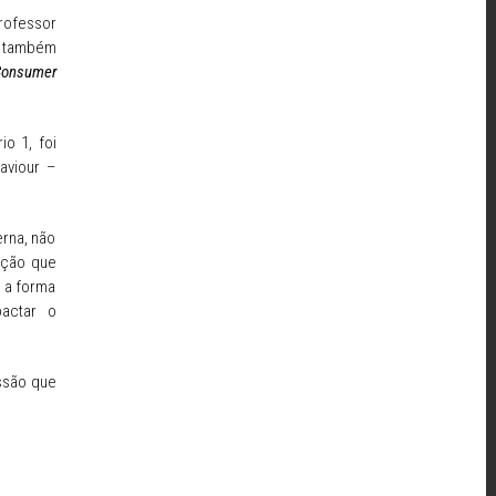
rofessor
é também
 Consumer
io 1, foi
aviour –
rna, não
ação que
r a forma
pactar o
ssão que