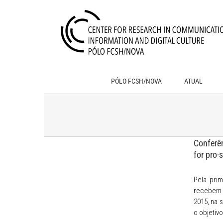
Skip
to
content
PÓLO FCSH/NOVA
ATUAL
Conferê
for pro-
Pela pri
recebem a
2015, na 
o objetivo