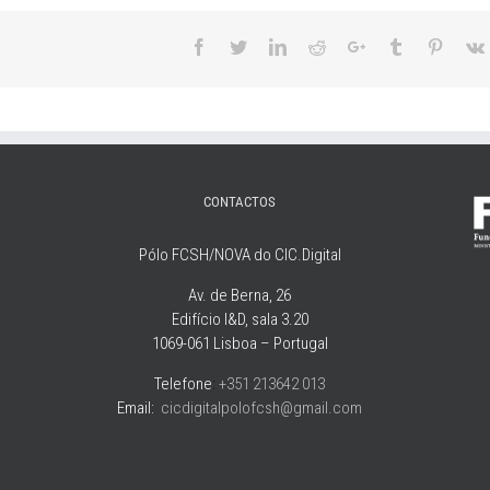
Facebook
Twitter
LinkedIn
Reddit
Google+
Tumblr
Pintere
CONTACTOS
Pólo FCSH/NOVA do CIC.Digital
Av. de Berna, 26
Edifício I&D, sala 3.20
1069-061 Lisboa – Portugal
Telefone
:
+351 213642 013
Email:
cicdigitalpolofcsh@gmail.com