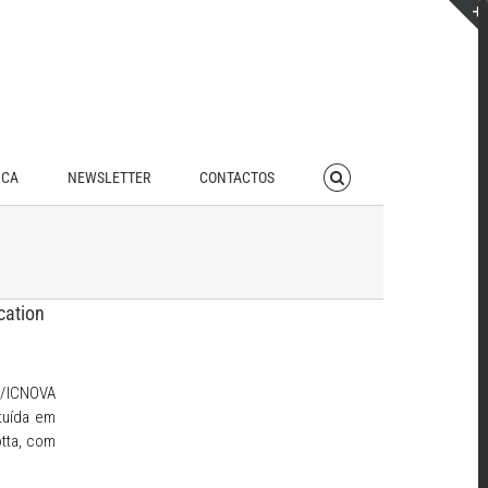
ICA
NEWSLETTER
CONTACTOS
cation
l/ICNOVA
tuída em
tta, com