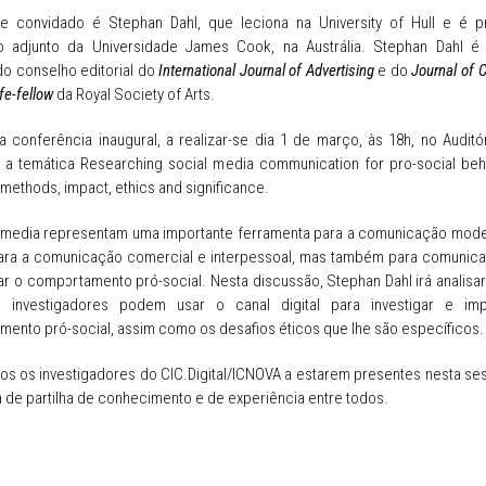
e convidado é Stephan Dahl, que leciona na University of Hull e é p
o adjunto da Universidade James Cook, na Austrália. Stephan Dahl 
o conselho editorial do
International Journal of Advertising
e do
Journal of
ife-fellow
da Royal Society of Arts.
a conferência inaugural, a realizar-se dia 1 de março, às 18h, no Auditór
 a temática Researching social media communication for pro-social beh
 methods, impact, ethics and significance.
 media representam uma importante ferramenta para a comunicação mode
ara a comunicação comercial e interpessoal, mas também para comunic
ar o comportamento pró-social. Nesta discussão, Stephan Dahl irá analisa
investigadores podem usar o canal digital para investigar e im
ento pró-social, assim como os desafios éticos que lhe são específicos.
s os investigadores do CIC.Digital/ICNOVA a estarem presentes nesta se
 de partilha de conhecimento e de experiência entre todos.