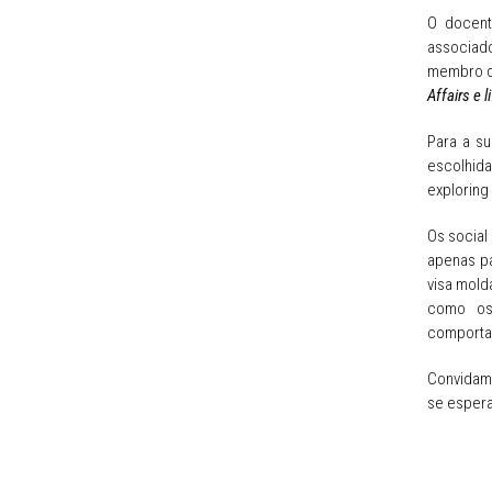
O docent
associad
membro d
Affairs e l
Para a su
escolhida
exploring
Os social
apenas p
visa mold
como os 
comportam
Convidamo
se espera