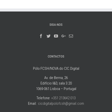
SIGA-NOS
CONTACTOS
Pólo FCSH/NOVA do CIC.Digital
Av. de Berna, 26
Edifício I&D, sala 3.20
1069-061 Lisboa – Portugal
Telefone
:
+351 213642 013
Email:
cicdigitalpolofcsh@gmail.com