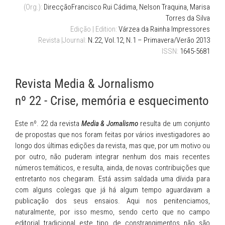
(Org.):
DirecçãoFrancisco Rui Cádima, Nelson Traquina, Marisa
Torres da Silva
Edição | Edition:
Várzea da Rainha Impressores
Revista |Journal:
N.22, Vol.12, N.1 – Primavera/Verão 2013
ISSN:
1645-5681
Revista Media & Jornalismo
nº 22 - Crise, memória e esquecimento
Este nº. 22 da revista
Media & Jornalismo
resulta de um conjunto
de propostas que nos foram feitas por vários investigadores ao
longo dos últimas edições da revista, mas que, por um motivo ou
por outro, não puderam integrar nenhum dos mais recentes
números temáticos, e resulta, ainda, de novas contribuições que
entretanto nos chegaram. Está assim saldada uma dívida para
com alguns colegas que já há algum tempo aguardavam a
publicação dos seus ensaios. Aqui nos penitenciamos,
naturalmente, por isso mesmo, sendo certo que no campo
editorial tradicional este tipo de constrangimentos não são