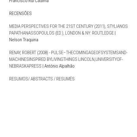
Francisco Rui Cádima
RECENSÕES
MEDIA PERSPECTIVES FOR THE 21ST CENTURY (2011), STYLIANOS
PAPATHANASSOPOULOS (ED.), LONDON & NY: ROUTLEDGE
|
Nelson Traquina
RENAY, ROBERT (2008) - PULSE­–­THE­COMING­AGE­OF­SYSTEMS­AND­
MACHINES­INSPIRED­ BY­LIVING­THINGS LINCOLN,­UNIVERSITY­OF­
NEBRASKA­PRESS
| António Alpalhão
RESUMOS/ ABSTRACTS / RESUMÉS