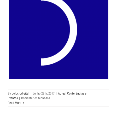
By
polocicdigital
|
Junho 29th, 2017
|
Actual Conferências e
em
Eventos
|
Comentários fechados
DOCLISBOA
Read More
–
Festival
Internacional