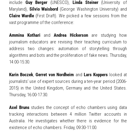
include
Guy Berger
(UNESCO),
Linda Steiner
(University of
Maryland),
Silvio Waisbord
(George Washington University) and
Claire Wardle
(First Draft). We picked a few sessions from the
vast programme of the conference:
Ammina Kothari
and
Andrea Hickerson
are studying how
journalism educators are revising their teaching curriculum to
address two changes: automation of storytelling through
algorithms and bots and the proliferation of fake news. Thursday,
14:00-15:30.
Karin Boczek
,
Gerret von Nordheim
and
Lars Koppers
looked at
journalists’ use of expert sources during a ten-year period (2006-
2015) in the United Kingdom, Germany and the United States.
Thursday, 16:00-17:30.
Axel Bruns
studies the concept of echo chambers using data
tracking interactions between 4 million Twitter accounts in
Australia. He investigates whether there is evidence for the
existence of echo chambers. Friday, 09:30-11:00.