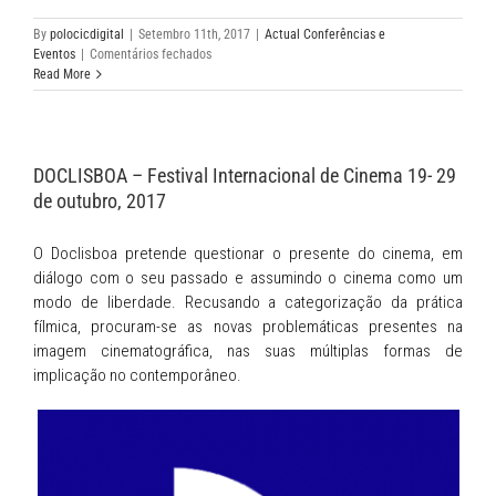
By
polocicdigital
|
Setembro 11th, 2017
|
Actual Conferências e
em
Eventos
|
Comentários fechados
Colóquio
Read More
Narrativa,
Média
e
Cognição
DOCLISBOA – Festival Internacional de Cinema 19- 29
–
4
de outubro, 2017
Out
2017
O Doclisboa pretende questionar o presente do cinema, em
diálogo com o seu passado e assumindo o cinema como um
modo de liberdade. Recusando a categorização da prática
fílmica, procuram-se as novas problemáticas presentes na
imagem cinematográfica, nas suas múltiplas formas de
implicação no contemporâneo.