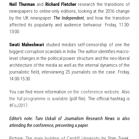
Neil Thurman
and
Richard Fletcher
research the transitions of
newspapers to online-only editions, looking at the 2016 change
by the UK newspaper
The Independent
, and how the transition
affected its popularity and audience behvaiour. Friday, 11:30-
13:00.
Swati Maheshwari
studied media’s self-censorship of one the
biggest corruption scandals in India. The author identifies macro-
level changes in the political power structure and the neo-liberal
architecture of the media as well as the internal dynamics of the
journalistic field, interviewing 25 journalists on the case. Friday,
14:00-15:30.
You can find more information
on the conference website
. Also
the full programme is available
(pdf file). The official hashtag is
#FoJ2017
.
Editor’s note: Turo Uskali of Journalism Research News is also
attending the conference, presenting a paper.
Picture:
The main building of Cardiff University
by Stan Zurek,