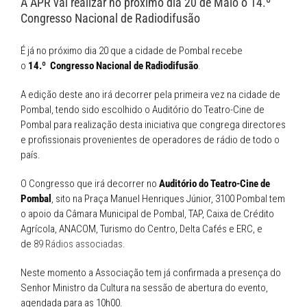
A APR vai realizar no próximo dia 20 de Maio o 14.º
the
Geographical
Congresso Nacional de Radiodifusão
Information
Systems
É já no próximo dia 20 que a cidade de Pombal recebe
(GIS)
to
o
14.º
Congresso Nacional de Radiodifusão
.
the
Research
A edição deste ano irá decorrer pela primeira vez na cidade de
in
Pombal, tendo sido escolhido o Auditório do Teatro-Cine de
Humanities
Pombal para realização desta iniciativa que congrega directores
e profissionais provenientes de operadores de rádio de todo o
país.
O Congresso que irá decorrer no
Auditório do Teatro-Cine de
Pombal
, sito na Praça Manuel Henriques Júnior, 3100 Pombal tem
o apoio da Câmara Municipal de Pombal, TAP, Caixa de Crédito
Agrícola, ANACOM, Turismo do Centro, Delta Cafés e ERC, e
de
89 Rádios associadas
.
Neste momento a Associação tem já confirmada a presença do
Senhor Ministro da Cultura na sessão de abertura do evento,
agendada para as 10h00.