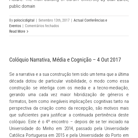
public domain
By
polocicdigital
|
Setembro 13th, 2017
|
Actual Conferências e
em
Eventos
|
Comentários fechados
FOJ2017:
Read More
Picks
from
the
Future
Colóquio Narrativa, Média e Cognição – 4 Out 2017
of
Journalism
2017
Se a narrativa e a sua construção tem sido um tema que a última
Conference
década dotou de particular visibilidade, o modo como essa
construção se interliga com os media e a tecno-mediação,
gerando uma cada vez maior hibridização de géneros e
formatos, bem como inegáveis implicações cognitivas tanto na
perspectiva da criação como da recepção, são motivos mais
que suficientes para justificar a continuada pertinência deste
colóquio. Este é o 4º encontro – depois de se ter iniciado na
Universidade do Minho em 2014, passado pela Universidade
Católica Portuguesa em 2015 e pela Universidade do Porto em