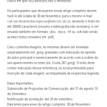
casos em que o(s) autor(es) não o deseje(m).
Os participantes que desejarem enviar artigo completo devem
fazê-lo até à data de 30 de Novembro, para o mesmo e-mail
call.narrativamediacognicao@labcom.ubi.pt
, devendo o texto ter
até 30000 caracteres (resumo e bibliografia não incluídos), e ser
enviado também em formato .doc, .docx, .rtf ou .odt (não serão
aceites textos enviados em .pdf).
Caso contenha imagens, as mesmas devem ser enviadas
separadamente em .jpeg, gravadas com indicação do apelido
do autor principal e numericamente de acordo com a ordem do
seu aparecimento no texto (ex: Costa_001.jpeg). O texto deve
conter indicação dessa referência, no local pretendido para
inserção de cada imagem, acompanhada da respectiva legenda.
Datas Importantes
Submissão de Propostas de Comunicação: até 31 de agosto 10
de Setembro
Notificação de aceitação: até 20 de setembro
Data limite para envio do artigo completo: 30 de Novembro