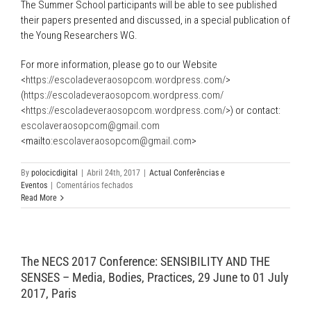
The Summer School participants will be able to see published
their papers presented and discussed, in a special publication of
the Young Researchers WG.
For more information, please go to our Website
<
https://escoladeveraosopcom.wordpress.com/
>
(
https://escoladeveraosopcom.wordpress.com/
<
https://escoladeveraosopcom.wordpress.com/
>) or contact:
escolaveraosopcom@gmail.com
<mailto:
escolaveraosopcom@gmail.com
>
By
polocicdigital
|
Abril 24th, 2017
|
Actual Conferências e
em
Eventos
|
Comentários fechados
3rd
Read More
Summer
School
–
Young
The NECS 2017 Conference: SENSIBILITY AND THE
Researchers
WG
SENSES – Media, Bodies, Practices, 29 June to 01 July
(SOPCOM)
2017, Paris