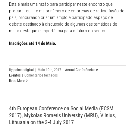
Esta é mais uma razão para participar neste encontro que
procura reunir o maior número de empresas de radiodifusão do
país, procurando criar um amplo e participado espaço de
debate destinado à discussão de algumas das temáticas de
maior destaque e importância para o futuro do sector.
Inscrições até 14 de Maio.
By
polocicdigital
|
Maio 10th, 2017
|
Actual Conferências e
em
Eventos
|
Comentários fechados
A
Read More
APR
vai
realizar
no
4th European Conference on Social Media (ECSM
próximo
dia
2017), Mykolas Romeris University (MRU), Vilnius,
20
Lithuania on the 3-4 July 2017
de
Maio
o