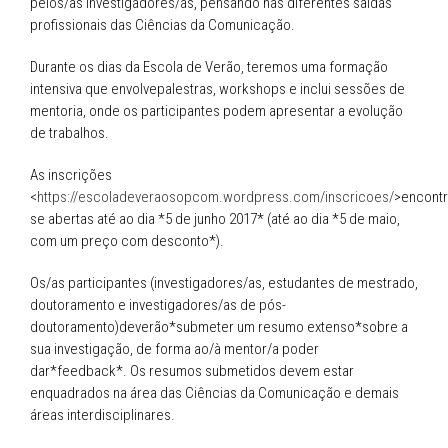
pelos/as investigadores/as, pensando nas diferentes saídas
profissionais das Ciências da Comunicação.
Durante os dias da Escola de Verão, teremos uma formação
intensiva que envolvepalestras, workshops e inclui sessões de
mentoria, onde os participantes podem apresentar a evolução
de trabalhos.
As inscrições
<
https://escoladeveraosopcom.wordpress.com/inscricoes/
>encont
se abertas até ao dia *5 de junho 2017* (até ao dia *5 de maio,
com um preço com desconto*).
Os/as participantes (investigadores/as, estudantes de mestrado,
doutoramento e investigadores/as de pós-
doutoramento)deverão*submeter um resumo extenso*sobre a
sua investigação, de forma ao/à mentor/a poder
dar*feedback*. Os resumos submetidos devem estar
enquadrados na área das Ciências da Comunicação e demais
áreas interdisciplinares.