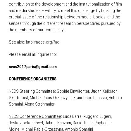
contribution to the development and the institutionalization of film
and media studies – will try to meet this challenge by tackling the
crucial issue of the relationship between media, bodies, and the
senses through the different research perspectives pursued by
the members of our community.
See also:
http://necs.org/faq
.
Please email all inquiries to:
necs2017paris@gmail.com
CONFERENCE ORGANIZERS
NECS Steering Committee
: Sophie Einwächter, Judith Keilbach,
Skadi Loist, Michał Pabiś-Orzeszyna, Francesco Pitassio, Antonio
Somaini, Alena Strohmaier
NECS Conference Committee
: Luca Barra, Ruggero Eugeni,
Jesko Jockenhövel, Rahma Khazam, Daniel Kulle, Raphaëlle
Moine, Michał Pabiś-Orzeszyna, Antonio Somaini