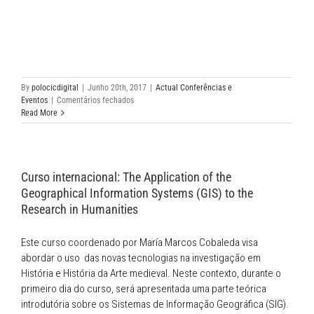
By
polocicdigital
|
Junho 20th, 2017
|
Actual Conferências e
em
Eventos
|
Comentários fechados
Curso
Read More
de
verão
CREIMA
–
Curso internacional: The Application of the
Curso
de
Geographical Information Systems (GIS) to the
Indústrias
Research in Humanities
Criativas
e
Gestão
Este curso coordenado por María Marcos Cobaleda visa
dos
abordar o uso das novas tecnologias na investigação em
Media
História e História da Arte medieval. Neste contexto, durante o
primeiro dia do curso, será apresentada uma parte teórica
introdutória sobre os Sistemas de Informação Geográfica (SIG).