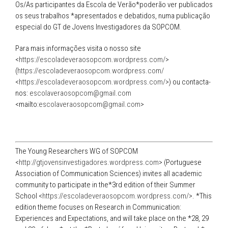
Os/As participantes da Escola de Verão*poderão ver publicados
os seus trabalhos *apresentados e debatidos, numa publicação
especial do GT de Jovens Investigadores da SOPCOM.
Para mais informações visita o nosso site
<
https://escoladeveraosopcom.wordpress.com/
>
(
https://escoladeveraosopcom.wordpress.com/
<
https://escoladeveraosopcom.wordpress.com/
>) ou contacta-
nos:
escolaveraosopcom@gmail.com
<mailto:
escolaveraosopcom@gmail.com
>
The Young Researchers WG of SOPCOM
<
http://gtjovensinvestigadores.wordpress.com
> (Portuguese
Association of Communication Sciences) invites all academic
community to participate in the*3rd edition of their Summer
School <
https://escoladeveraosopcom.wordpress.com/
>. *This
edition theme focuses on Research in Communication:
Experiences and Expectations, and will take place on the *28, 29