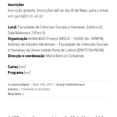
Inscrições
Inscrição gratuita. Inscrições até ao dia 20 de Maio, para o email:
iem.geral@fcsh.unl.pt
Local:
Faculdade de Ciênciais Sociais e Humanas, Edifício ID,
Sala Multiusos 2 (Piso 4)
Organização
ArtMedIGIS Project (MSCA – H2020, No. 699818);
Instituto de Estudos Medievais – Faculdade de Ciênciais Sociais
e Humanas da Universidade Nova de Lisboa (IEM-FCSH/NOVA)
Direcção e coordenação:
María Marcos Cobaleda
Cartaz
[
ver
]
Programa
[
ver
]
By
polocicdigital
|
Maio 18th, 2017
|
Actual Conferências e
em
Eventos
|
Comentários fechados
Curso
Read More
internacional:
The
Application
of