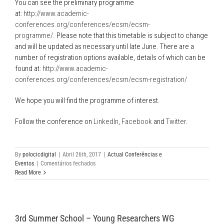
You can see the preliminary programme
14.º
at:
http://www.academic-
Congresso
conferences.org/conferences/ecsm/ecsm-
Nacional
programme/
. Please note that this timetable is subject to change
de
Radiodifusão
and will be updated as necessary until late June. There are a
number of registration options available, details of which can be
found at:
http://www.academic-
conferences.org/conferences/ecsm/ecsm-registration/
We hope you will find the programme of interest.
Follow the conference on
LinkedIn
,
Facebook
and
Twitter
.
By
polocicdigital
|
Abril 26th, 2017
|
Actual Conferências e
em
Eventos
|
Comentários fechados
4th
Read More
European
Conference
on
Social
3rd Summer School – Young Researchers WG
Media