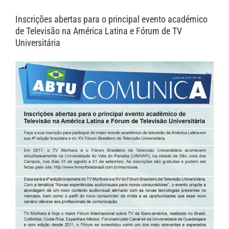
de
Inscrições abertas para o principal evento académico
Cinema
19-
de Televisão na América Latina e Fórum de TV
29
Universitária
de
outubro,
2017