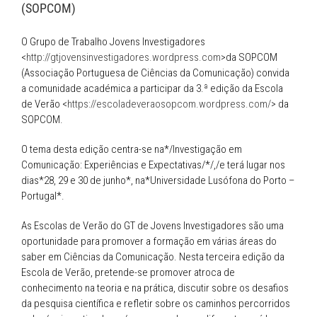
(ECSM
(SOPCOM)
2017),
Mykolas
O Grupo de Trabalho Jovens Investigadores
Romeris
University
<
http://gtjovensinvestigadores.wordpress.com
>da SOPCOM
(MRU),
(Associação Portuguesa de Ciências da Comunicação) convida
Vilnius,
a comunidade académica a participar da 3.ª edição da Escola
Lithuania
de Verão <
https://escoladeveraosopcom.wordpress.com/
> da
on
the
SOPCOM.
3-
4
O tema desta edição centra-se na*/Investigação em
July
Comunicação: Experiências e Expectativas/*/,/e terá lugar nos
2017
dias*28, 29 e 30 de junho*, na*Universidade Lusófona do Porto –
Portugal*.
As Escolas de Verão do GT de Jovens Investigadores são uma
oportunidade para promover a formação em várias áreas do
saber em Ciências da Comunicação. Nesta terceira edição da
Escola de Verão, pretende-se promover atroca de
conhecimento na teoria e na prática, discutir sobre os desafios
da pesquisa científica e refletir sobre os caminhos percorridos