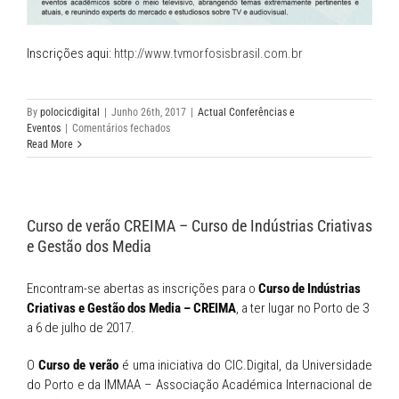
Inscrições aqui:
http://www.tvmorfosisbrasil.com.br
By
polocicdigital
|
Junho 26th, 2017
|
Actual Conferências e
em
Eventos
|
Comentários fechados
Inscrições
Read More
abertas
para
o
principal
Curso de verão CREIMA – Curso de Indústrias Criativas
evento
académico
e Gestão dos Media
de
Televisão
Encontram-se abertas as inscrições para o
Curso de Indústrias
na
América
Criativas e Gestão dos Media – CREIMA
, a ter lugar no Porto de 3
Latina
a 6 de julho de 2017.
e
Fórum
O
Curso de verão
é uma iniciativa do CIC.Digital, da Universidade
de
do Porto e da IMMAA – Associação Académica Internacional de
TV