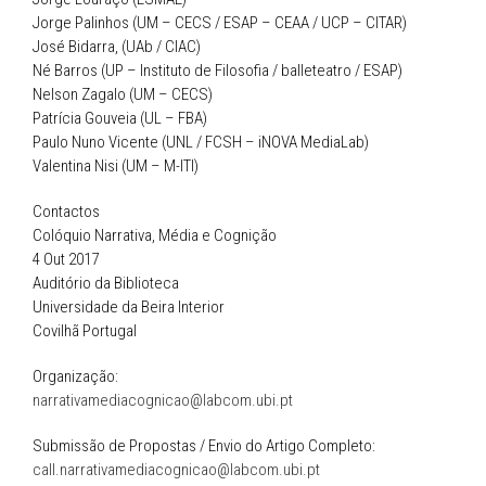
Jorge Palinhos (UM – CECS / ESAP – CEAA / UCP – CITAR)
José Bidarra, (UAb / CIAC)
Né Barros (UP – Instituto de Filosofia / balleteatro / ESAP)
Nelson Zagalo (UM – CECS)
Patrícia Gouveia (UL – FBA)
Paulo Nuno Vicente (UNL / FCSH – iNOVA MediaLab)
Valentina Nisi (UM – M-ITI)
Contactos
Colóquio Narrativa, Média e Cognição
4 Out 2017
Auditório da Biblioteca
Universidade da Beira Interior
Covilhã Portugal
Organização:
narrativamediacognicao@labcom.ubi.pt
Submissão de Propostas / Envio do Artigo Completo:
call.narrativamediacognicao@labcom.ubi.pt